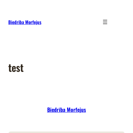
Pāriet
uz
saturu
Biedrība Morfejus
test
Biedrība Morfejus