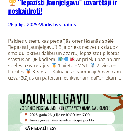
“Iepazīsti Jaunjelgavu” uzvarētāji ir
noskaidroti!
26 jūlijs, 2025
Vladislavs Judins
•
Paldies visiem, kas piedalījās orientēšanās spēlē
“Iepazīsti Jaunjelgavu”! Bija prieks redzēt tik daudz
smaidu, aktīvu dalību un azartu, iepazīstot pilsētas
stāstus ar QR kodiem.
Ar prieku paziņojam
spēles uzvarētājus:
1. vieta – V.S.E
2. vieta –
Dūrītes
3. vieta – Kalna ielas samuraji Apsveicam
uzvarētājus un pateicamies ikvienam dalībniekam…