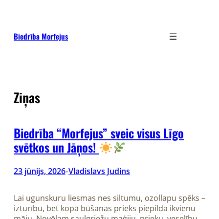
Pāriet
uz
saturu
Biedrība Morfejus
Ziņas
Biedrība “Morfejus” sveic visus Līgo
svētkos un Jāņos!
23 jūnijs, 2026
Vladislavs Judins
•
Lai ugunskuru liesmas nes siltumu, ozollapu spēks –
izturību, bet kopā būšanas prieks piepilda ikvienu
māju. Novēlam saulgriežu maģiju, prieku, veselību