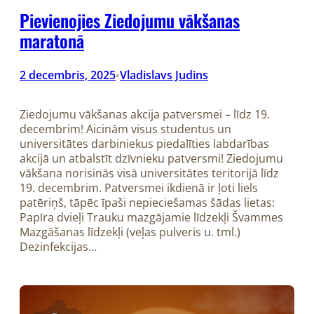
Pievienojies Ziedojumu vākšanas
maratonā
2 decembris, 2025
Vladislavs Judins
•
Ziedojumu vākšanas akcija patversmei – līdz 19.
decembrim! Aicinām visus studentus un
universitātes darbiniekus piedalīties labdarības
akcijā un atbalstīt dzīvnieku patversmi! Ziedojumu
vākšana norisinās visā universitātes teritorijā līdz
19. decembrim. Patversmei ikdienā ir ļoti liels
patēriņš, tāpēc īpaši nepieciešamas šādas lietas:
Papīra dvieļi Trauku mazgājamie līdzekļi Švammes
Mazgāšanas līdzekļi (veļas pulveris u. tml.)
Dezinfekcijas…