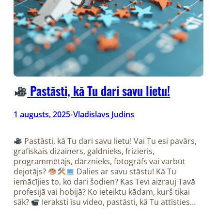
Pastāsti, kā Tu dari savu lietu!
1 augusts, 2025
Vladislavs Judins
•
Pastāsti, kā Tu dari savu lietu! Vai Tu esi pavārs,
grafiskais dizainers, galdnieks, frizieris,
programmētājs, dārznieks, fotogrāfs vai varbūt
dejotājs?
Dalies ar savu stāstu! Kā Tu
iemācījies to, ko dari šodien? Kas Tevi aizrauj Tavā
profesijā vai hobijā? Ko ieteiktu kādam, kurš tikai
sāk?
Ieraksti īsu video, pastāsti, kā Tu attīsties…