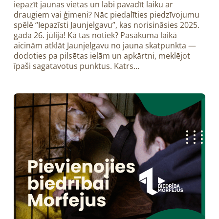
iepazīt jaunas vietas un labi pavadīt laiku ar
draugiem vai ģimeni? Nāc piedalīties piedzīvojumu
spēlē “Iepazīsti Jaunjelgavu”, kas norisināsies 2025.
gada 26. jūlijā! Kā tas notiek? Pasākuma laikā
aicinām atklāt Jaunjelgavu no jauna skatpunkta —
dodoties pa pilsētas ielām un apkārtni, meklējot
īpaši sagatavotus punktus. Katrs…