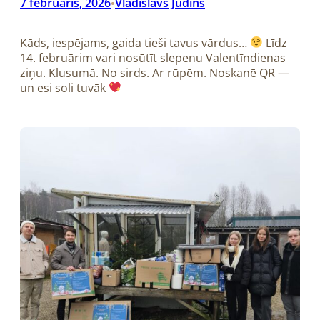
7 februāris, 2026
Vladislavs Judins
•
Kāds, iespējams, gaida tieši tavus vārdus…
Līdz
14. februārim vari nosūtīt slepenu Valentīndienas
ziņu. Klusumā. No sirds. Ar rūpēm. Noskanē QR —
un esi soli tuvāk