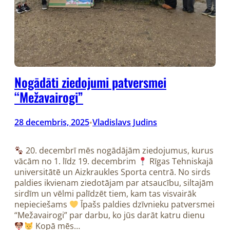
Nogādāti ziedojumi patversmei
“Mežavairogi”
28 decembris, 2025
Vladislavs Judins
•
20. decembrī mēs nogādājām ziedojumus, kurus
vācām no 1. līdz 19. decembrim
Rīgas Tehniskajā
universitātē un Aizkraukles Sporta centrā. No sirds
paldies ikvienam ziedotājam par atsaucību, siltajām
sirdīm un vēlmi palīdzēt tiem, kam tas visvairāk
nepieciešams
Īpašs paldies dzīvnieku patversmei
“Mežavairogi” par darbu, ko jūs darāt katru dienu
Kopā mēs…