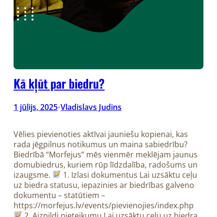
Kā kļūt par biedru?
1 jūlijs, 2025
Vladislavs Judins
•
Vēlies pievienoties aktīvai jauniešu kopienai, kas
rada jēgpilnus notikumus un maina sabiedrību?
Biedrībā “Morfejus” mēs vienmēr meklējam jaunus
domubiedrus, kuriem rūp līdzdalība, radošums un
izaugsme.
1. Izlasi dokumentus Lai uzsāktu ceļu
uz biedra statusu, iepazinies ar biedrības galveno
dokumentu – statūtiem –
https://morfejus.lv/events/pievienojies/index.php
2. Aizpildi pieteikumu Lai uzsāktu ceļu uz biedra