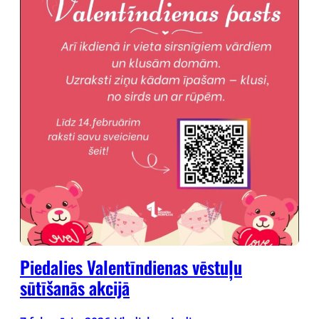
Piedalies Valentīndienas vēstuļu
sūtīšanās akcijā