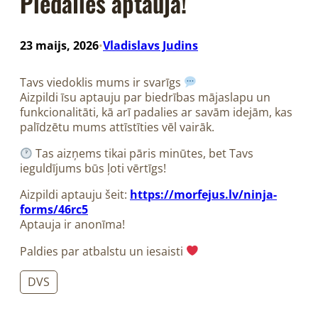
Piedalies aptaujā!
23 maijs, 2026
Vladislavs Judins
•
Tavs viedoklis mums ir svarīgs
Aizpildi īsu aptauju par biedrības mājaslapu un
funkcionalitāti, kā arī padalies ar savām idejām, kas
palīdzētu mums attīstīties vēl vairāk.
Tas aizņems tikai pāris minūtes, bet Tavs
ieguldījums būs ļoti vērtīgs!
Aizpildi aptauju šeit:
https://morfejus.lv/ninja-
forms/46rc5
Aptauja ir anonīma!
Paldies par atbalstu un iesaisti
DVS