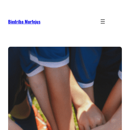
Pāriet
uz
saturu
Biedrība Morfejus