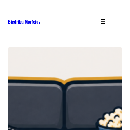
Pāriet
uz
saturu
Biedrība Morfejus