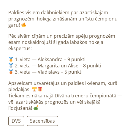
Paldies visiem dalībniekiem par azartiskajām
prognozēm, hokeja zināšanām un īstu čempionu
garu!
Pēc sīvām cīņām un precīzām spēļu prognozēm
esam noskaidrojuši šī gada labākos hokeja
ekspertus:
1. vieta — Aleksandra – 9 punkti
2. vieta — Margarita un Alise – 8 punkti
3. vieta — Vladislavs – 5 punkti
Apsveicam uzvarētājus un paldies ikvienam, kurš
piedalījās!
Tiekamies nākamajā Dīvāna treneru čempionātā —
vēl azartiskākās prognozēs un vēl skaļākā
līdzjušanā!
DVS
Sacensības