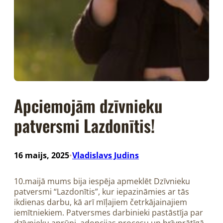
Apciemojām dzīvnieku
patversmi Lazdonītis!
16 maijs, 2025
Vladislavs Judins
•
10.maijā mums bija iespēja apmeklēt Dzīvnieku
patversmi “Lazdonītis”, kur iepazināmies ar tās
ikdienas darbu, kā arī mīļajiem četrkājainajiem
iemītniekiem. Patversmes darbinieki pastāstīja par