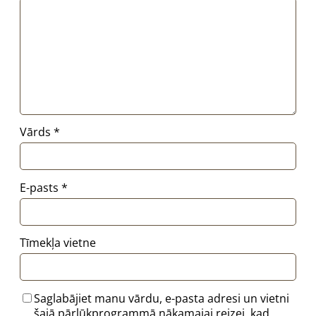
Vārds
*
E-pasts
*
Tīmekļa vietne
Saglabājiet manu vārdu, e-pasta adresi un vietni
šajā pārlūkprogrammā nākamajai reizei, kad