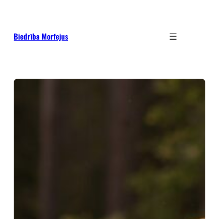
Pāriet
uz
saturu
Biedrība Morfejus