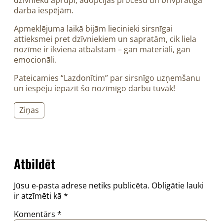
dzīvnieku aprūpi, adopcijas procesu un brīvprātīgā
darba iespējām.
Apmeklējuma laikā bijām liecinieki sirsnīgai
attieksmei pret dzīvniekiem un sapratām, cik liela
nozīme ir ikviena atbalstam – gan materiāli, gan
emocionāli.
Pateicamies “Lazdonītim” par sirsnīgo uzņemšanu
un iespēju iepazīt šo nozīmīgo darbu tuvāk!
Ziņas
Atbildēt
Jūsu e-pasta adrese netiks publicēta.
Obligātie lauki
ir atzīmēti kā
*
Komentārs
*